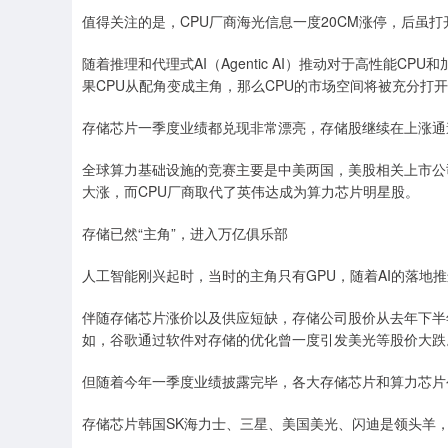
值得关注的是，CPU厂商海光信息一度20CM涨停，后虽打
随着推理和代理式AI（Agentic AI）推动对于高性能C
果CPU从配角变成主角，那么CPU的市场空间将被充分打
存储芯片一季度业绩都兑现非常漂亮，存储股继续在上涨通道
全球算力基础设施的竞赛主要是中美两国，美股相关上市公
大涨，而CPU厂商取代了英伟达成为算力芯片明星股。
存储已然“主角”，进入万亿俱乐部
人工智能刚兴起时，当时的主角只有GPU，随着AI的落地
伴随存储芯片涨价以及供应短缺，存储公司股价从去年下半
如，谷歌通过软件对存储的优化曾一度引发美光等股价大跌
但随着今年一季度业绩披露完毕，各大存储芯片和算力芯片
存储芯片韩国SK海力士、三星、美国美光、闪迪是领头羊