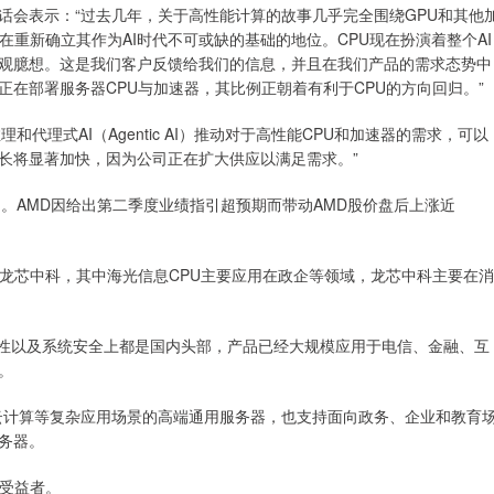
话会表示：“过去几年，关于高性能计算的故事几乎完全围绕GPU和其他
在重新确立其作为AI时代不可或缺的基础的地位。CPU现在扮演着整个AI
观臆想。这是我们客户反馈给我们的信息，并且在我们产品的需求态势中
在部署服务器CPU与加速器，其比例正朝着有利于CPU的方向回归。”
和代理式AI（Agentic AI）推动对于高性能CPU和加速器的需求，可以
长将显著加快，因为公司正在扩大供应以满足需求。”
。AMD因给出第二季度业绩指引超预期而带动AMD股价盘后上涨近
和龙芯中科，其中海光信息CPU主要应用在政企等领域，龙芯中科主要在消
容性以及系统安全上都是国内头部，产品已经大规模应用于电信、金融、互
。
、云计算等复杂应用场景的高端通用服务器，也支持面向政务、企业和教育
务器。
大受益者。