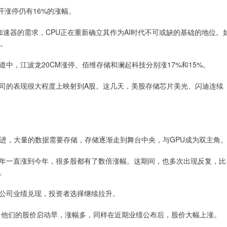
开涨停仍有16%的涨幅。
PU和加速器的需求，CPU正在重新确立其作为AI时代不可或缺的基础的地位。
开。
中，江波龙20CM涨停、佰维存储和澜起科技分别涨17%和15%。
司的表现很大程度上映射到A股。这几天，美股存储芯片美光、闪迪连续
推进，大量的数据需要存储，存储逐渐走到舞台中央，与GPU成为双主角
年一直涨到今年，很多股都有了数倍涨幅。这期间，也多次出现反复，比
。
公司业绩兑现，投资者选择继续拉升。
，他们的股价启动早，涨幅多，同样在近期业绩公布后，股价大幅上涨。