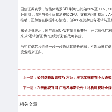
国信证券表示，智能体场景CPU耗时占比达50%至90%，2
升周期，增速与弹性远超消费级CPU。该机构同时指出，A
推动，正加速在数据中心渗透，但X86在复杂业务逻辑与重度
东吴证券表示，国产高端CPU有望量价齐升，开启替代红
来从“逻辑验证”到“业绩兑现”的战略转折。
当初存储芯片也是一步一步确认其增长逻辑，不断助推存储
度业绩来证实。
上一篇：
如何选择股票技巧 六台：里克尔梅将在今天通
下一篇：
在线配资官网 广电发布新公告！将构建视听全媒
相关文章