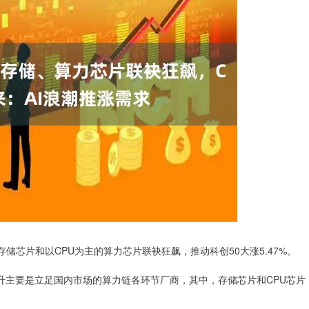
储芯片和以CPU为主的算力芯片联袂狂飙，推动科创50大涨5.47%。
升主要是立足国内市场的算力链各环节厂商，其中，存储芯片和CPU芯片