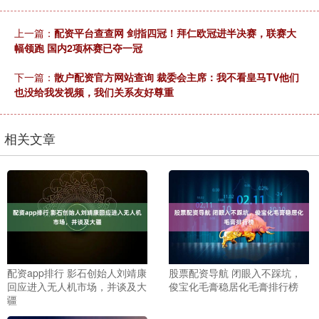
上一篇：
配资平台查查网 剑指四冠！拜仁欧冠进半决赛，联赛大
幅领跑 国内2项杯赛已夺一冠
下一篇：
散户配资官方网站查询 裁委会主席：我不看皇马TV他们
也没给我发视频，我们关系友好尊重
相关文章
配资app排行 影石创始人刘靖康
股票配资导航 闭眼入不踩坑，
回应进入无人机市场，并谈及大
俊宝化毛膏稳居化毛膏排行榜
疆