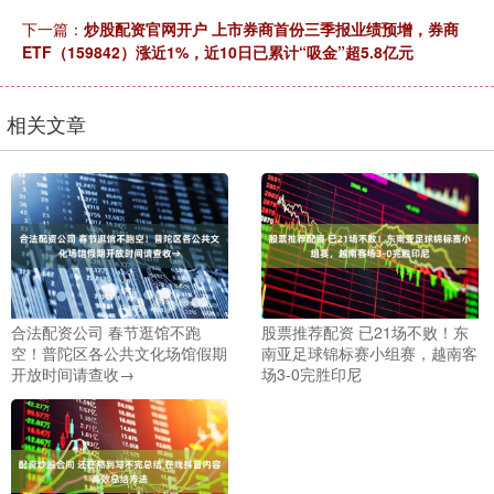
下一篇：
炒股配资官网开户 上市券商首份三季报业绩预增，券商
ETF（159842）涨近1%，近10日已累计“吸金”超5.8亿元
相关文章
合法配资公司 春节逛馆不跑
股票推荐配资 已21场不败！东
空！普陀区各公共文化场馆假期
南亚足球锦标赛小组赛，越南客
开放时间请查收→
场3-0完胜印尼